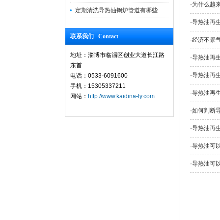
·
为什么越
定期清洗导热油锅炉管道有哪些
·
导热油再
联系我们 Contact
·
经济不景
地址：淄博市临淄区创业大道长江路
·
导热油再生
东首
·
导热油再
电话：0533-6091600
手机：15305337211
·
导热油再
网站：
http://www.kaidina-ly.com
·
如何判断
·
导热油再
·
导热油可
·
导热油可