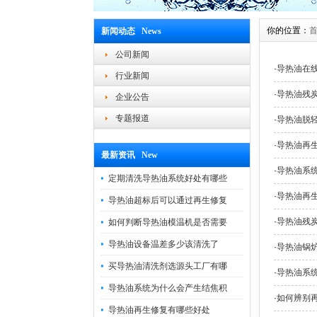
你的位置：
新闻动态 News
公司新闻
·
导热油在
行业新闻
·
导热油残
企业公告
专题报道
·
导热油脱
·
导热油再
最新资讯 New
·
导热油系
定期清洗导热油系统好处有哪些
·
导热油再
导热油超标后可以通过再生修复
·
导热油残
如何判断导热油模温机是否需要
导热油设备温差多少该清洗了
·
导热油锅
买导热油清洗剂选源头工厂有哪
·
导热油系
导热油系统为什么会产生结焦积
·
如何辨别
导热油再生修复有哪些好处